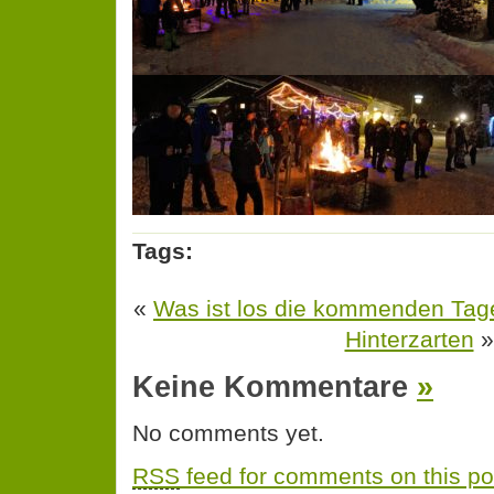
Tags:
«
Was ist los die kommenden Tag
Hinterzarten
»
Keine Kommentare
»
No comments yet.
RSS
feed for comments on this po