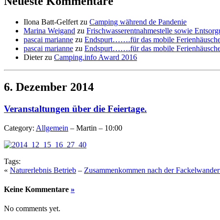
Neueste Kommentare
Ilona Batt-Gelfert
zu
Camping während de Pandenie
Marina Weigand
zu
Frischwasserentnahmestelle sowie Entsorg
pascai marianne
zu
Endspurt…….für das mobile Ferienhäusche
pascai marianne
zu
Endspurt…….für das mobile Ferienhäusche
Dieter
zu
Camping.info Award 2016
6. Dezember 2014
Veranstaltungen über die Feiertage.
Category:
Allgemein
– Martin – 10:00
Tags:
«
Naturerlebnis Betrieb
–
Zusammenkommen nach der Fackelwanderu
Keine Kommentare
»
No comments yet.