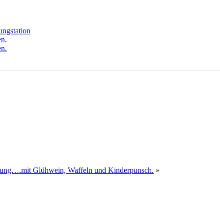
ungstation
n.
n.
ng….mit Glühwein, Waffeln und Kinderpunsch.
»